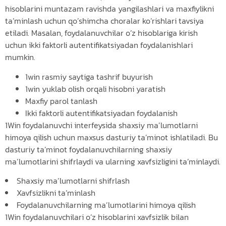
hisoblarini muntazam ravishda yangilashlari va maxfiylikni
ta’minlash uchun qo’shimcha choralar ko’rishlari tavsiya
etiladi. Masalan, foydalanuvchilar o’z hisoblariga kirish
uchun ikki faktorli autentifikatsiyadan foydalanishlari
mumkin.
1win rasmiy saytiga tashrif buyurish
1win yuklab olish orqali hisobni yaratish
Maxfiy parol tanlash
Ikki faktorli autentifikatsiyadan foydalanish
1Win foydalanuvchi interfeysida shaxsiy ma’lumotlarni
himoya qilish uchun maxsus dasturiy ta’minot ishlatiladi. Bu
dasturiy ta’minot foydalanuvchilarning shaxsiy
ma’lumotlarini shifrlaydi va ularning xavfsizligini ta’minlaydi.
Shaxsiy ma’lumotlarni shifrlash
Xavfsizlikni ta’minlash
Foydalanuvchilarning ma’lumotlarini himoya qilish
1Win foydalanuvchilari o’z hisoblarini xavfsizlik bilan