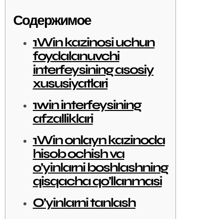
Содержимое
1Win kazinosi uchun
foydalanuvchi
interfeysining asosiy
xususiyatlari
1win interfeysining
afzalliklari
1Win onlayn kazinoda
hisob ochish va
o’yinlarni boshlashning
qisqacha qo’llanmasi
O’yinlarni tanlash