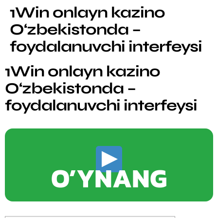
1Win onlayn kazino
O‘zbekistonda –
foydalanuvchi interfeysi
1Win onlayn kazino
O‘zbekistonda –
foydalanuvchi interfeysi
O’YNANG