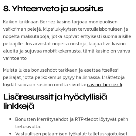
8. Yhteenveto ja suositus
Kaiken kaikkiaan Berriez kasino tarjoaa monipuolisen
valikoiman pelejä, kilpailukykyisen tervetuliaisbonuksen ja
nopeita maksutapoja, jotka sopivat erityisesti suomalaisille
pelaajille. Jos arvostat nopeita nostoja, laajaa live‑kasino-
alueita ja sujuvaa mobiilikokemusta, tämä kasino on vahva
vaihtoehto.
Muista lukea bonusehdot tarkkaan ja asettaa itsellesi
pelirajat, jotta pelikokemus pysyy hallinnassa. Lisätietoja
löydät suoraan kasinon omilta sivuilta:
casino-berriez.fi
.
Lisäresurssit ja hyödyllisiä
linkkejä
Bonusten kierrätysehdot ja RTP‑tiedot löytyvät pelin
tietosivulta.
Vastuullisen pelaamisen työkalut: talletusrajoitukset,