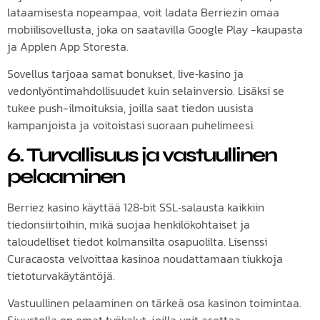
lataamisesta nopeampaa, voit ladata Berriezin omaa
mobiilisovellusta, joka on saatavilla Google Play -kaupasta
ja Applen App Storesta.
Sovellus tarjoaa samat bonukset, live‑kasino ja
vedonlyöntimahdollisuudet kuin selainversio. Lisäksi se
tukee push-ilmoituksia, joilla saat tiedon uusista
kampanjoista ja voitoistasi suoraan puhelimeesi.
6. Turvallisuus ja vastuullinen
pelaaminen
Berriez kasino käyttää 128‑bit SSL‑salausta kaikkiin
tiedonsiirtoihin, mikä suojaa henkilökohtaiset ja
taloudelliset tiedot kolmansilta osapuolilta. Lisenssi
Curacaosta velvoittaa kasinoa noudattamaan tiukkoja
tietoturvakäytäntöjä.
Vastuullinen pelaaminen on tärkeä osa kasinon toimintaa.