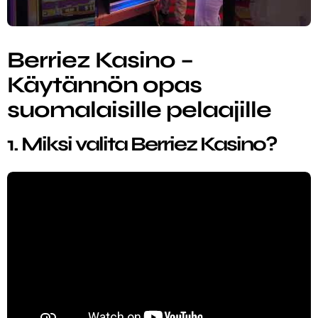
Berriez Kasino –
Käytännön opas
suomalaisille pelaajille
1. Miksi valita Berriez Kasino?