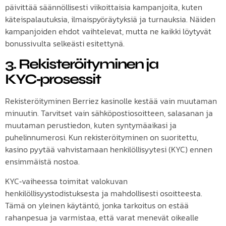
päivittää säännöllisesti viikoittaisia kampanjoita, kuten
käteispalautuksia, ilmaispyöräytyksiä ja turnauksia. Näiden
kampanjoiden ehdot vaihtelevat, mutta ne kaikki löytyvät
bonussivulta selkeästi esitettynä.
3. Rekisteröityminen ja
KYC‑prosessit
Rekisteröityminen Berriez kasinolle kestää vain muutaman
minuutin. Tarvitset vain sähköpostiosoitteen, salasanan ja
muutaman perustiedon, kuten syntymäaikasi ja
puhelinnumerosi. Kun rekisteröityminen on suoritettu,
kasino pyytää vahvistamaan henkilöllisyytesi (KYC) ennen
ensimmäistä nostoa.
KYC‑vaiheessa toimitat valokuvan
henkilöllisyystodistuksesta ja mahdollisesti osoitteesta.
Tämä on yleinen käytäntö, jonka tarkoitus on estää
rahanpesua ja varmistaa, että varat menevät oikealle