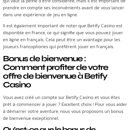
qui vaut la peine d’être considérée, mais il est important de
prendre en compte ses inconvénients avant de vous lancer
dans une expérience de jeu en ligne.
Il est également important de noter que Betify Casino est
disponible en France, ce qui signifie que vous pouvez jouer
en ligne en français. Cela peut être un avantage pour les
joueurs francophones qui préfèrent jouer en français.
Bonus de bienvenue :
Comment profiter de votre
offre de bienvenue à Betify
Casino
Vous avez créé un compte sur Betify Casino et vous êtes
prêt à commencer à jouer ? Excellent choix ! Pour vous aider
à démarrer votre aventure, nous vous proposons un bonus
de bienvenue exceptionnel.
Qu’est-ce que le bonus de