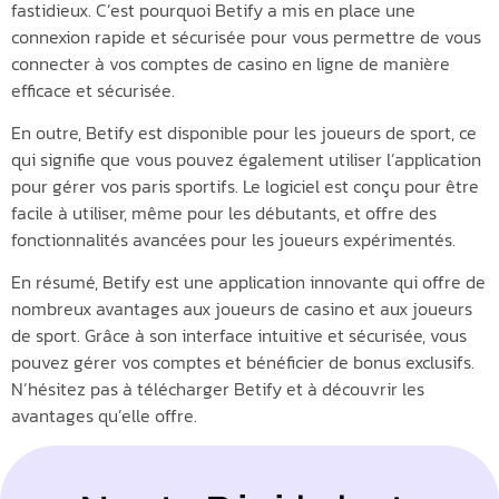
fastidieux. C’est pourquoi Betify a mis en place une
connexion rapide et sécurisée pour vous permettre de vous
connecter à vos comptes de casino en ligne de manière
efficace et sécurisée.
En outre, Betify est disponible pour les joueurs de sport, ce
qui signifie que vous pouvez également utiliser l’application
pour gérer vos paris sportifs. Le logiciel est conçu pour être
facile à utiliser, même pour les débutants, et offre des
fonctionnalités avancées pour les joueurs expérimentés.
En résumé, Betify est une application innovante qui offre de
nombreux avantages aux joueurs de casino et aux joueurs
de sport. Grâce à son interface intuitive et sécurisée, vous
pouvez gérer vos comptes et bénéficier de bonus exclusifs.
N’hésitez pas à télécharger Betify et à découvrir les
avantages qu’elle offre.