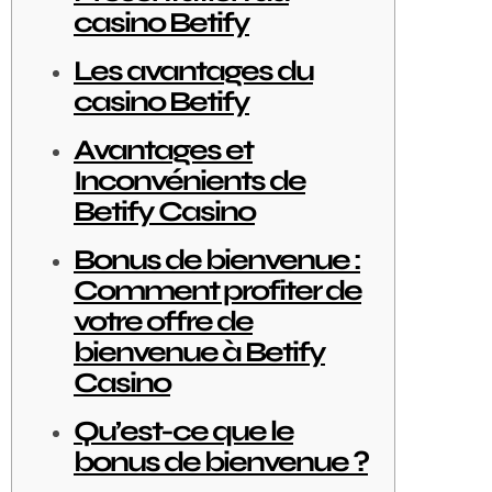
casino Betify
Les avantages du
casino Betify
Avantages et
Inconvénients de
Betify Casino
Bonus de bienvenue :
Comment profiter de
votre offre de
bienvenue à Betify
Casino
Qu’est-ce que le
bonus de bienvenue ?