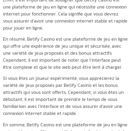
une plateforme de jeu en ligne qui nécessite une connexion
internet pour fonctionner. Cela signifie que vous devrez
vous assurer d’avoir une connexion internet stable et rapide
pour jouer en ligne.
En résumé, Betify Casino est une plateforme de jeu en ligne
qui offre une expérience de jeu unique et sécurisée, avec
une variété de jeux proposés et des bonus attractifs.
Cependant, il est important de noter que l’interface peut
être complexe et que le site web peut être lent à charger.
Si vous êtes un joueur expérimenté, vous apprécierez la
variété de jeux proposés par Betify Casino et les bonus
attractifs qui vous sont offerts. Cependant, si vous êtes un
débutant, il est important de prendre le temps de vous
familiariser avec l’interface et de vous assurer d’avoir une
connexion internet stable et rapide.
En somme, Betify Casino est une plateforme de jeu en ligne