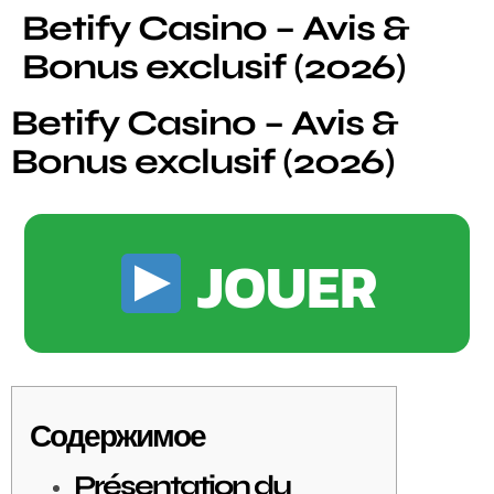
Betify Casino – Avis &
Bonus exclusif (2026)
Betify Casino – Avis &
Bonus exclusif (2026)
JOUER
Содержимое
Présentation du