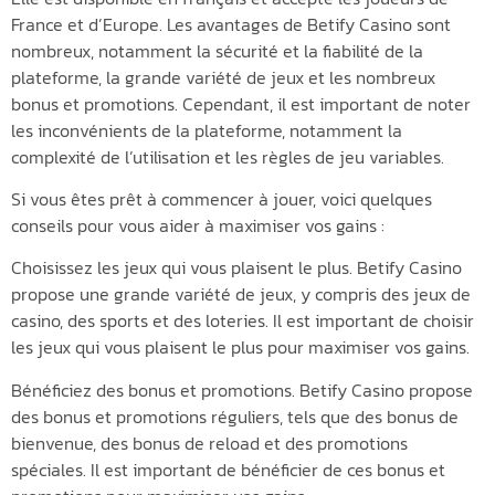
France et d’Europe. Les avantages de Betify Casino sont
nombreux, notamment la sécurité et la fiabilité de la
plateforme, la grande variété de jeux et les nombreux
bonus et promotions. Cependant, il est important de noter
les inconvénients de la plateforme, notamment la
complexité de l’utilisation et les règles de jeu variables.
Si vous êtes prêt à commencer à jouer, voici quelques
conseils pour vous aider à maximiser vos gains :
Choisissez les jeux qui vous plaisent le plus. Betify Casino
propose une grande variété de jeux, y compris des jeux de
casino, des sports et des loteries. Il est important de choisir
les jeux qui vous plaisent le plus pour maximiser vos gains.
Bénéficiez des bonus et promotions. Betify Casino propose
des bonus et promotions réguliers, tels que des bonus de
bienvenue, des bonus de reload et des promotions
spéciales. Il est important de bénéficier de ces bonus et