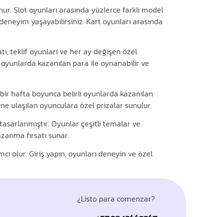
nur. Slot oyunları arasında yüzlerce farklı model
 deneyim yaşayabilirsiniz. Kart oyunları arasında
ı, teklif oyunları ve her ay değişen özel
i oyunlarda kazanılan para ile oynanabilir ve
bir hafta boyunca belirli oyunlarda kazanılan
ne ulaşılan oyunculara özel prizalar sunulur.
asarlanmıştır. Oyunlar çeşitli temalar ve
azanma fırsatı sunar.
ı olur. Giriş yapın, oyunları deneyin ve özel
¿Listo para comenzar?