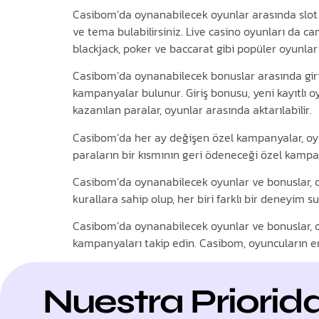
Casibom’da oynanabilecek oyunlar arasında slot oy
ve tema bulabilirsiniz. Live casino oyunları da c
blackjack, poker ve baccarat gibi popüler oyunla
Casibom’da oynanabilecek bonuslar arasında giriş 
kampanyalar bulunur. Giriş bonusu, yeni kayıtlı oy
kazanılan paralar, oyunlar arasında aktarılabilir.
Casibom’da her ay değişen özel kampanyalar, oyun
paraların bir kısmının geri ödeneceği özel kampan
Casibom’da oynanabilecek oyunlar ve bonuslar, oy
kurallara sahip olup, her biri farklı bir deneyim
Casibom’da oynanabilecek oyunlar ve bonuslar, oy
kampanyaları takip edin. Casibom, oyuncuların en
Nuestra Priorid