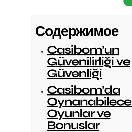
Содержимое
Casibom’un
Güvenilirliği ve
Güvenliği
Casibom’da
Oynanabilece
Oyunlar ve
Bonuslar