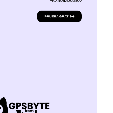
+57 3043662367
PRUEBA GRATIS