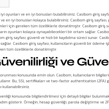
iyi oyunları ve en iyi bonusları bulabilirsiniz. Casibom giriş say
e en iyi bonusları kolayca bulabilirsiniz. Casibom giriş sayfası, 
mleri için gereken tüm özelliklerle donatılmıştır. Casibom giriş s
ların oyunları kolayca oynayabilecekleri bir ortam sağlar. Casibom
m giriş sayfası, güvenli ve hızlı bir kaydolma süreci sunar. Casibo
 sağlar. Casibom giriş sayfası, kullanıcıların güvenli bir ödeme i
eken tüm özelliklerle donatılmıştır.
enilirliği ve Güven
orunması konusunda emin olun. Casibom, kullanıcıların bilgilerin
lanır. Bu, SSL sertifikaları ve two-factor authentication (2FA) gi
 kullanabilirsiniz.
venliği konusunda bilgilendirilmesi için detaylı bilgiler bulunmak
dım gösterir. Örneğin, hesap güvenliği, parola değiştirme ve 2FA 