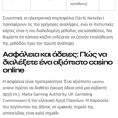
κατάθεση)
Συνοπτικά, οι ηλεκτρονικά πορτοφόλια (Skrill, Neteller)
προσφέρουν τις πιο γρήγορες αναλήψεις, ενώ οι πιστωτικές
κάρτες είναι η πιο διαδεδομένη μέθοδος για καταθέσεις. Να
θυμάστε ότι κάποια καζίνο ενδέχεται να ζητούν επαλήθευση
της μεθόδου πριν την πρώτη ανάληψη.
Ασφάλεια και άδειες: Πώς να
διαλέξετε ένα αξιόπιστο casino
online
Η ασφάλεια είναι προτεραιότητα. Ένα αξιόπιστο casino
online πρέπει να διαθέτει έγκυρη άδεια από μια σεβαστή
αρχή (π.χ. Malta Gaming Authority, UK Gambling
Commission) ή την ελληνική Αρχή Παιγνίων. Η παρουσία
του λογότυπου της άδειας σε εμφανές σημείο της
ιστοσελίδας είναι καλό σημάδι.