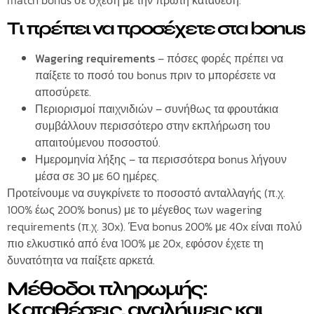
match bonus σε σχέση με την πρώτη κατάθεση.
Τι πρέπει να προσέχετε στα bonus
Wagering requirements
– πόσες φορές πρέπει να
παίξετε το ποσό του bonus πριν το μπορέσετε να
αποσύρετε.
Περιορισμοί παιχνιδιών – συνήθως τα φρουτάκια
συμβάλλουν περισσότερο στην εκπλήρωση του
απαιτούμενου ποσοστού.
Ημερομηνία λήξης – τα περισσότερα bonus λήγουν
μέσα σε 30 με 60 ημέρες.
Προτείνουμε να συγκρίνετε το ποσοστό ανταλλαγής (π.χ.
100% έως 200% bonus) με το μέγεθος των wagering
requirements (π.χ. 30x). Ένα bonus 200% με 40x είναι πολύ
πιο ελκυστικό από ένα 100% με 20x, εφόσον έχετε τη
δυνατότητα να παίξετε αρκετά.
Μέθοδοι πληρωμής:
Καταθέσεις, αναλήψεις και