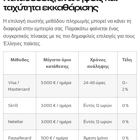
ταχύτητα εκκαθάρισης
Η επιλογή σωστής μεθόδου πληρωμής μπορεί να κάνει τη
διαφορά στην εμπειρία σας. Παρακάτω φαίνεται ένας
συγκριτικός πίνακας με τις πιο δημοφιλείς επιλογές για τους
Έλληνες παίκτες.
Μέθοδος
Μέγιστο όριο
Χρόνος
Τέλη
κατάθεσης
ανάληψης
Visa /
5.000 € / ημέρα
24‑48 ώρες
0–
Mastercard
2 %
Skrill
3.000 € / ημέρα
Εντός 12 ωρών
0 %
Neteller
3.000 € / ημέρα
Εντός 12 ωρών
0 %
Paysafecard
500 € / ημέρα
Άμεση (μόνο
0 %