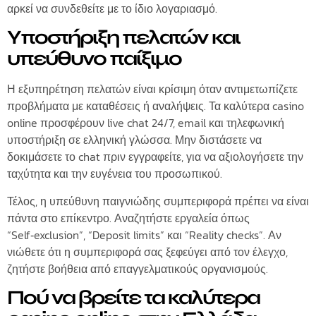
αρκεί να συνδεθείτε με το ίδιο λογαριασμό.
Υποστήριξη πελατών και
υπεύθυνο παίξιμο
Η εξυπηρέτηση πελατών είναι κρίσιμη όταν αντιμετωπίζετε
προβλήματα με καταθέσεις ή αναλήψεις. Τα καλύτερα casino
online προσφέρουν live chat 24/7, email και τηλεφωνική
υποστήριξη σε ελληνική γλώσσα. Μην διστάσετε να
δοκιμάσετε το chat πριν εγγραφείτε, για να αξιολογήσετε την
ταχύτητα και την ευγένεια του προσωπικού.
Τέλος, η υπεύθυνη παιγνιώδης συμπεριφορά πρέπει να είναι
πάντα στο επίκεντρο. Αναζητήστε εργαλεία όπως
“Self‑exclusion”, “Deposit limits” και “Reality checks”. Αν
νιώθετε ότι η συμπεριφορά σας ξεφεύγει από τον έλεγχο,
ζητήστε βοήθεια από επαγγελματικούς οργανισμούς.
Πού να βρείτε τα καλύτερα