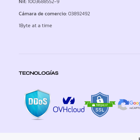
Nit:
1003688552-9
Cámara de comercio:
03892492
1Byte at a time
TECNOLOGÍAS