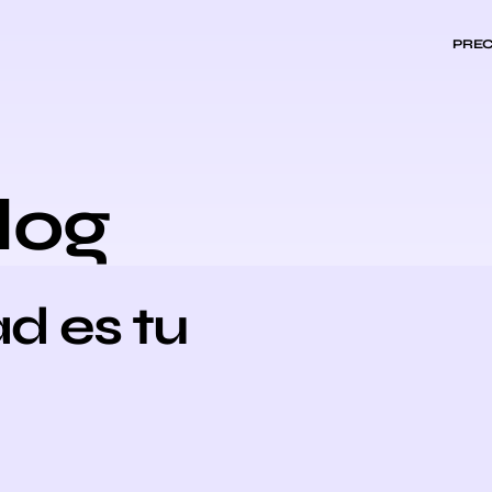
PREC
log
ad es tu