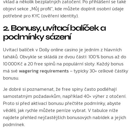
vklad a několik bezplatných zatočení. Po přihlášení se také
objeví sekce „Můj profil“, kde můžete doplnit osobní údaje
potřebné pro KYC (ověření identity).
2. Bonusy, uvítací balíček a
podmínky sázení
Uvítací balíček v Dolly online casino je jedním z hlavních
taháků. Obvykle se skládá ze dvou částí: 100 % bonus až do
10 000 Kč a 20 free spinů na populární sloty. Každý bonus
má své
wagering requirements
– typicky 30× celkové částky
bonusu.
Je dobré si poznamenat, že free spiny často podléhají
samostatným požadavkům, například 40× výher z otočení.
Proto si před aktivací bonusu přečtěte podmínky, abyste
věděli, jak rychle můžete peníze vybrat. V tabulce níže
najdete přehled nejčastějších bonusových nabídek a jejich
podmínek.