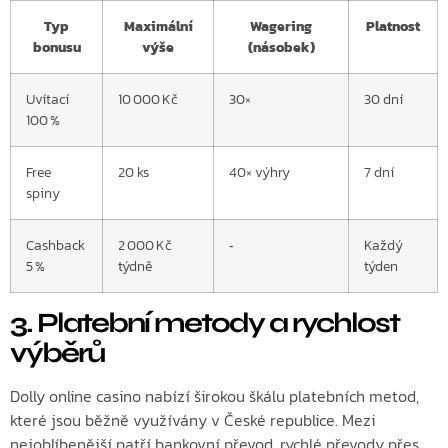
Typ
Maximální
Wagering
Platnost
bonusu
výše
(násobek)
Uvítací
10 000 Kč
30×
30 dní
100 %
Free
20 ks
40× výhry
7 dní
spiny
Cashback
2 000 Kč
‑
Každý
5 %
týdně
týden
3. Platební metody a rychlost
výběrů
Dolly online casino nabízí širokou škálu platebních metod,
které jsou běžně využívány v České republice. Mezi
nejoblíbenější patří bankovní převod, rychlé převody přes