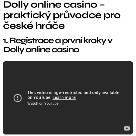
Dolly online casino –
praktický průvodce pro
české hráče
1. Registrace a první kroky v
Dolly online casino