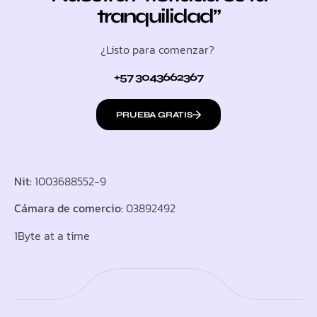
tranquilidad”
¿Listo para comenzar?
+57 3043662367
PRUEBA GRATIS
Nit:
1003688552-9
Cámara de comercio:
03892492
1Byte at a time