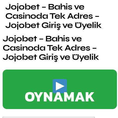
Jojobet – Bahis ve
Casinoda Tek Adres –
Jojobet Giriş ve Üyelik
Jojobet – Bahis ve
Casinoda Tek Adres –
Jojobet Giriş ve Üyelik
OYNAMAK