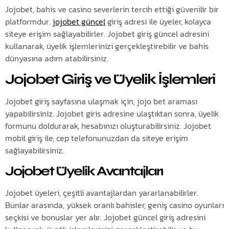
Jojobet, bahis ve casino severlerin tercih ettiği güvenilir bir
platformdur.
jojobet güncel
giriş adresi ile üyeler, kolayca
siteye erişim sağlayabilirler. Jojobet giriş güncel adresini
kullanarak, üyelik işlemlerinizi gerçekleştirebilir ve bahis
dünyasına adım atabilirsiniz.
Jojobet Giriş ve Üyelik İşlemleri
Jojobet giriş sayfasına ulaşmak için, jojo bet araması
yapabilirsiniz. Jojobet giris adresine ulaştıktan sonra, üyelik
formunu doldurarak, hesabınızı oluşturabilirsiniz. Jojobet
mobil giriş ile, cep telefonunuzdan da siteye erişim
sağlayabilirsiniz.
Jojobet Üyelik Avantajları
Jojobet üyeleri, çeşitli avantajlardan yararlanabilirler.
Bunlar arasında, yüksek oranlı bahisler, geniş casino oyunları
seçkisi ve bonuslar yer alır. Jojobet güncel giriş adresini