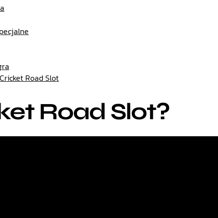
ja
specjalne
gra
Cricket Road Slot
cket Road Slot?