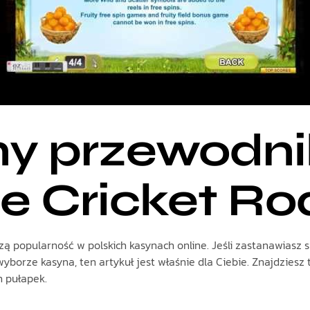
ny przewodni
 Cricket Roa
 popularność w polskich kasynach online. Jeśli zastanawiasz si
yborze kasyna, ten artykuł jest właśnie dla Ciebie. Znajdziesz
 pułapek.