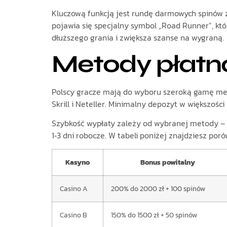
Kluczową funkcją jest rundę darmowych spinów 
pojawia się specjalny symbol „Road Runner”, kt
dłuższego grania i zwiększa szanse na wygraną.
Metody płatno
Polscy gracze mają do wyboru szeroką gamę meto
Skrill i Neteller. Minimalny depozyt w większośc
Szybkość wypłaty zależy od wybranej metody – 
1‑3 dni robocze. W tabeli poniżej znajdziesz po
Kasyno
Bonus powitalny
Casino A
200% do 2000 zł + 100 spinów
Casino B
150% do 1500 zł + 50 spinów