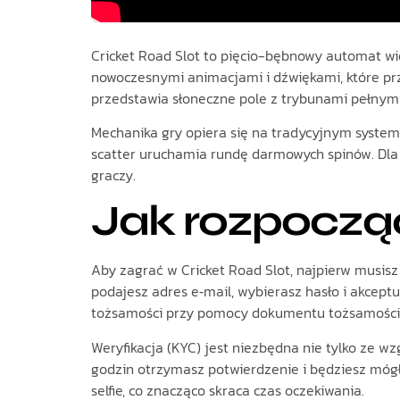
Cricket Road Slot to pięcio-bębnowy automat wid
nowoczesnymi animacjami i dźwiękami, które przy
przedstawia słoneczne pole z trybunami pełnymi
Mechanika gry opiera się na tradycyjnym systemie 
scatter uruchamia rundę darmowych spinów. Dla f
graczy.
Jak rozpocząć 
Aby zagrać w Cricket Road Slot, najpierw musisz 
podajesz adres e‑mail, wybierasz hasło i akcept
tożsamości przy pomocy dokumentu tożsamości
Weryfikacja (KYC) jest niezbędna nie tylko ze wz
godzin otrzymasz potwierdzenie i będziesz mógł
selfie, co znacząco skraca czas oczekiwania.