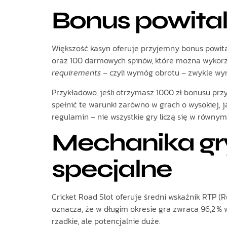
Bonus powital
Większość kasyn oferuje przyjemny bonus powit
oraz 100 darmowych spinów, które można wykorz
requirements
– czyli wymóg obrotu – zwykle wy
Przykładowo, jeśli otrzymasz 1000 zł bonusu pr
spełnić te warunki zarówno w grach o wysokiej,
regulamin – nie wszystkie gry liczą się w równym
Mechanika gry
specjalne
Cricket Road Slot oferuje średni wskaźnik RTP (
oznacza, że w długim okresie gra zwraca 96,2 %
rzadkie, ale potencjalnie duże.