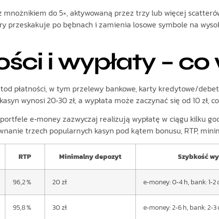
z mnożnikiem do 5×, aktywowaną przez trzy lub więcej scatter
óry przeskakuje po bębnach i zamienia losowe symbole na wyso
ści i wypłaty – c
d płatności, w tym przelewy bankowe, karty kredytowe/debetow
i kasyn wynosi 20‑30 zł, a wypłata może zaczynać się od 10 zł, 
portfele e‑money zazwyczaj realizują wypłatę w ciągu kilku g
równanie trzech popularnych kasyn pod kątem bonusu, RTP, mini
RTP
Minimalny depozyt
Szybkość wy
96,2 %
20 zł
e‑money: 0‑4 h, bank: 1‑2 
95,8 %
30 zł
e‑money: 2‑6 h, bank: 2‑3 