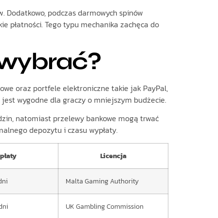
ów. Dodatkowo, podczas darmowych spinów
kie płatności. Tego typu mechanika zachęca do
o wybrać?
e oraz portfele elektroniczne takie jak PayPal,
co jest wygodne dla graczy o mniejszym budżecie.
odzin, natomiast przelewy bankowe mogą trwać
malnego depozytu i czasu wypłaty.
płaty
Licencja
dni
Malta Gaming Authority
dni
UK Gambling Commission