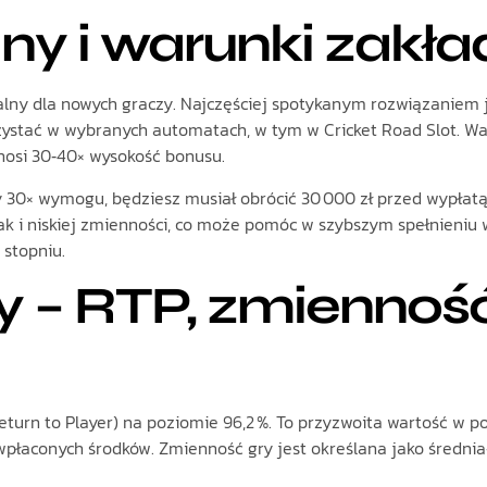
ny i warunki zakł
alny dla nowych graczy. Najczęściej spotykanym rozwiązaniem 
ystać w wybranych automatach, w tym w Cricket Road Slot. Wa
nosi 30‑40× wysokość bonusu.
zy 30× wymogu, będziesz musiał obrócić 30 000 zł przed wypłat
 jak i niskiej zmienności, co może pomóc w szybszym spełnieni
 stopniu.
 – RTP, zmienność 
Return to Player) na poziomie 96,2 %. To przyzwoita wartość w 
 wpłaconych środków. Zmienność gry jest określana jako średni