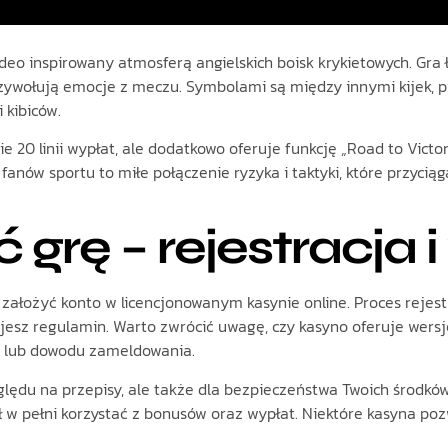
eo inspirowany atmosferą angielskich boisk krykietowych. Gra 
wołują emocje z meczu. Symbolami są między innymi kijek, piłk
 kibiców.
20 linii wypłat, ale dodatkowo oferuje funkcję „Road to Victory
anów sportu to miłe połączenie ryzyka i taktyki, które przycią
grę – rejestracja i
założyć konto w licencjonowanym kasynie online. Proces rejestr
ujesz regulamin. Warto zwrócić uwagę, czy kasyno oferuje wersj
 lub dowodu zameldowania.
ględu na przepisy, ale także dla bezpieczeństwa Twoich środków
 w pełni korzystać z bonusów oraz wypłat. Niektóre kasyna po