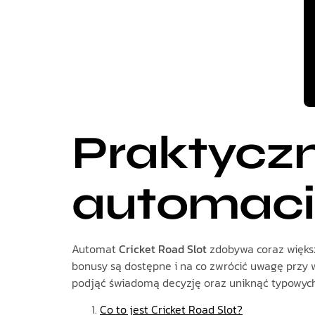
Praktycz
automacie
Automat
Cricket Road Slot
zdobywa coraz większą
bonusy są dostępne i na co zwrócić uwagę przy w
podjąć świadomą decyzję oraz uniknąć typowych
Co to jest Cricket Road Slot?