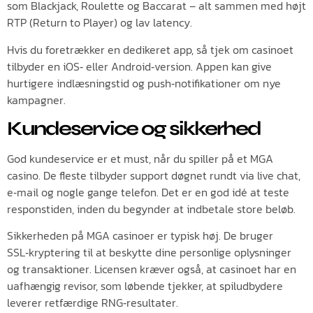
som Blackjack, Roulette og Baccarat – alt sammen med højt
RTP (Return to Player) og lav latency.
Hvis du foretrækker en dedikeret app, så tjek om casinoet
tilbyder en iOS‑ eller Android‑version. Appen kan give
hurtigere indlæsningstid og push‑notifikationer om nye
kampagner.
Kundeservice og sikkerhed
God kundeservice er et must, når du spiller på et MGA
casino. De fleste tilbyder support døgnet rundt via live chat,
e‑mail og nogle gange telefon. Det er en god idé at teste
responstiden, inden du begynder at indbetale store beløb.
Sikkerheden på MGA casinoer er typisk høj. De bruger
SSL‑kryptering til at beskytte dine personlige oplysninger
og transaktioner. Licensen kræver også, at casinoet har en
uafhængig revisor, som løbende tjekker, at spiludbydere
leverer retfærdige RNG‑resultater.