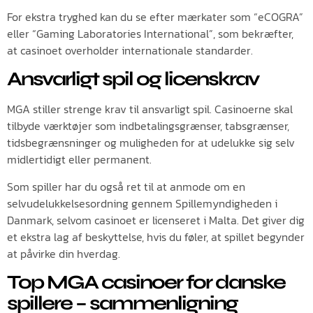
For ekstra tryghed kan du se efter mærkater som “eCOGRA”
eller “Gaming Laboratories International”, som bekræfter,
at casinoet overholder internationale standarder.
Ansvarligt spil og licenskrav
MGA stiller strenge krav til ansvarligt spil. Casinoerne skal
tilbyde værktøjer som indbetalingsgrænser, tabsgrænser,
tidsbegrænsninger og muligheden for at udelukke sig selv
midlertidigt eller permanent.
Som spiller har du også ret til at anmode om en
selvudelukkelsesordning gennem Spillemyndigheden i
Danmark, selvom casinoet er licenseret i Malta. Det giver dig
et ekstra lag af beskyttelse, hvis du føler, at spillet begynder
at påvirke din hverdag.
Top MGA casinoer for danske
spillere – sammenligning