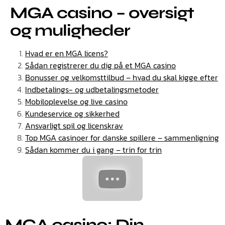
MGA casino – oversigt
og muligheder
Hvad er en MGA licens?
Sådan registrerer du dig på et MGA casino
Bonusser og velkomsttilbud – hvad du skal kigge efter
Indbetalings- og udbetalingsmetoder
Mobiloplevelse og live casino
Kundeservice og sikkerhed
Ansvarligt spil og licenskrav
Top MGA casinoer for danske spillere – sammenligning
Sådan kommer du i gang – trin for trin
MGA casino: Din