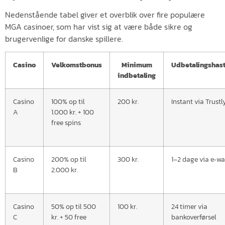
Nedenstående tabel giver et overblik over fire populære
MGA casinoer, som har vist sig at være både sikre og
brugervenlige for danske spillere.
Casino
Velkomstbonus
Minimum
Udbetalingshas
indbetaling
Casino
100% op til
200 kr.
Instant via Trustl
A
1.000 kr. + 100
free spins
Casino
200% op til
300 kr.
1–2 dage via e‑wa
B
2.000 kr.
Casino
50% op til 500
100 kr.
24 timer via
C
kr. + 50 free
bankoverførsel