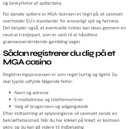
og beskyttelse af spillerdata.
For danske spillere er MGA-licensen et tegn på, at casinoet
overholder EU’s standarder for ansvarligt spil og fairness.
Det betyder også, at eventuelle tvister kan løses gennem en
neutral tredjepart, som er vant til at håndtere
grænseoverskridende gambling‑sager.
Sådan registrerer du dig på et
MGA casino
Registreringsprocessen er som regel hurtig og ligetil. Du
skal typisk udfylde følgende felter:
Navn og adresse
E‑mailadresse og telefonnummer
Valg af brugernavn og adgangskode
Efter indtastning af oplysningerne vil casinoet sende en
bekræftelsesmail. Når du har klikket på linket, er kontoen
aktiv, og du kan gå videre til indbetaling.