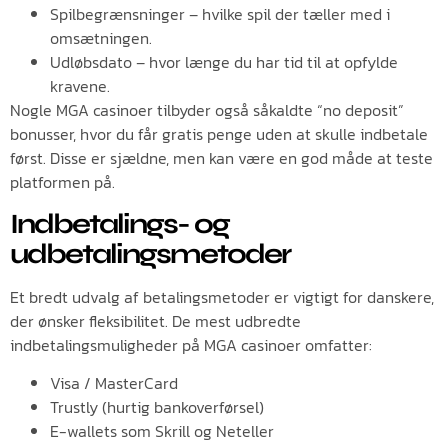
Spilbegrænsninger – hvilke spil der tæller med i
omsætningen.
Udløbsdato – hvor længe du har tid til at opfylde
kravene.
Nogle MGA casinoer tilbyder også såkaldte “no deposit”
bonusser, hvor du får gratis penge uden at skulle indbetale
først. Disse er sjældne, men kan være en god måde at teste
platformen på.
Indbetalings- og
udbetalingsmetoder
Et bredt udvalg af betalingsmetoder er vigtigt for danskere,
der ønsker fleksibilitet. De mest udbredte
indbetalingsmuligheder på MGA casinoer omfatter:
Visa / MasterCard
Trustly (hurtig bankoverførsel)
E-wallets som Skrill og Neteller