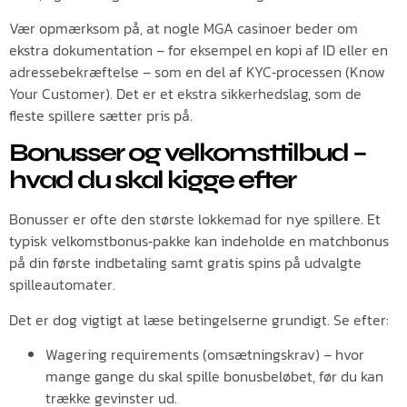
Vær opmærksom på, at nogle MGA casinoer beder om
ekstra dokumentation – for eksempel en kopi af ID eller en
adressebekræftelse – som en del af KYC‑processen (Know
Your Customer). Det er et ekstra sikkerhedslag, som de
fleste spillere sætter pris på.
Bonusser og velkomsttilbud –
hvad du skal kigge efter
Bonusser er ofte den største lokkemad for nye spillere. Et
typisk velkomstbonus‑pakke kan indeholde en matchbonus
på din første indbetaling samt gratis spins på udvalgte
spilleautomater.
Det er dog vigtigt at læse betingelserne grundigt. Se efter:
Wagering requirements (omsætningskrav) – hvor
mange gange du skal spille bonusbeløbet, før du kan
trække gevinster ud.