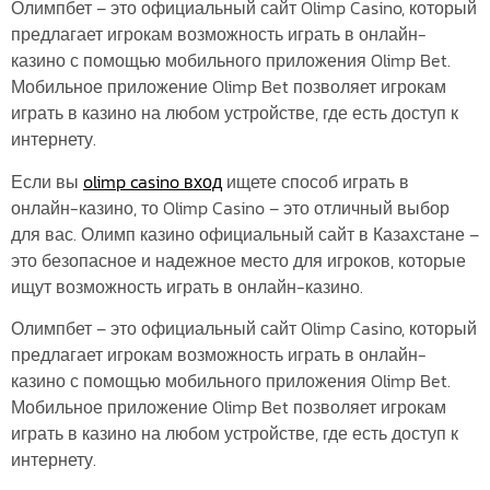
Олимпбет – это официальный сайт Olimp Casino, который
предлагает игрокам возможность играть в онлайн-
казино с помощью мобильного приложения Olimp Bet.
Мобильное приложение Olimp Bet позволяет игрокам
играть в казино на любом устройстве, где есть доступ к
интернету.
Если вы
olimp casino вход
ищете способ играть в
онлайн-казино, то Olimp Casino – это отличный выбор
для вас. Олимп казино официальный сайт в Казахстане –
это безопасное и надежное место для игроков, которые
ищут возможность играть в онлайн-казино.
Олимпбет – это официальный сайт Olimp Casino, который
предлагает игрокам возможность играть в онлайн-
казино с помощью мобильного приложения Olimp Bet.
Мобильное приложение Olimp Bet позволяет игрокам
играть в казино на любом устройстве, где есть доступ к
интернету.