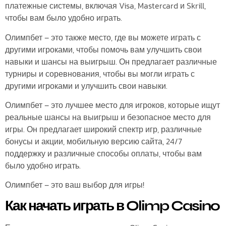
платежные системы, включая Visa, Mastercard и Skrill,
чтобы вам было удобно играть.
Олимпбет – это также место, где вы можете играть с
другими игроками, чтобы помочь вам улучшить свои
навыки и шансы на выигрыш. Он предлагает различные
турниры и соревнования, чтобы вы могли играть с
другими игроками и улучшить свои навыки.
Олимпбет – это лучшее место для игроков, которые ищут
реальные шансы на выигрыш и безопасное место для
игры. Он предлагает широкий спектр игр, различные
бонусы и акции, мобильную версию сайта, 24/7
поддержку и различные способы оплаты, чтобы вам
было удобно играть.
Олимпбет – это ваш выбор для игры!
Как начать играть в Olimp Casino