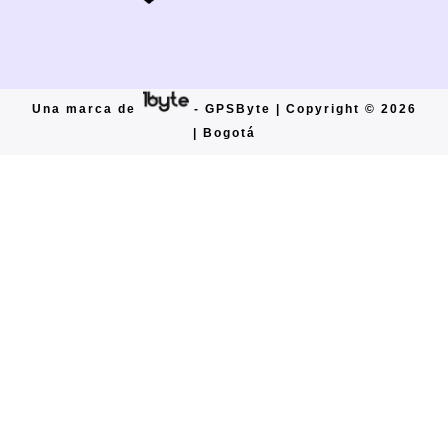
Una marca de
- GPSByte | Copyright © 2026
| Bogotá