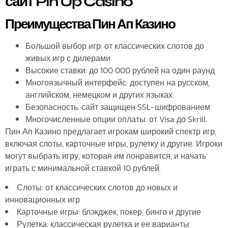
сайт Pin Up Casino
Преимущества Пин Ап Казино
Большой выбор игр: от классических слотов до
живых игр с дилерами
Высокие ставки: до 100 000 рублей на один раунд
Многоязычный интерфейс: доступен на русском,
английском, немецком и других языках
Безопасность: сайт защищен SSL-шифрованием
Многочисленные опции оплаты: от Visa до Skrill
Пин Ап Казино предлагает игрокам широкий спектр игр,
включая слоты, карточные игры, рулетку и другие. Игроки
могут выбрать игру, которая им понравится, и начать
играть с минимальной ставкой 10 рублей.
Слоты: от классических слотов до новых и
инновационных игр
Карточные игры: блэкджек, покер, бинго и другие
Рулетка: классическая рулетка и ее варианты