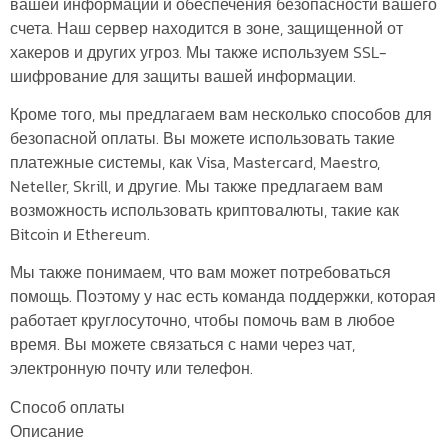
вашей информации и обеспечения безопасности вашего
счета. Наш сервер находится в зоне, защищенной от
хакеров и других угроз. Мы также используем SSL-
шифрование для защиты вашей информации.
Кроме того, мы предлагаем вам несколько способов для
безопасной оплаты. Вы можете использовать такие
платежные системы, как Visa, Mastercard, Maestro,
Neteller, Skrill, и другие. Мы также предлагаем вам
возможность использовать криптовалюты, такие как
Bitcoin и Ethereum.
Мы также понимаем, что вам может потребоваться
помощь. Поэтому у нас есть команда поддержки, которая
работает круглосуточно, чтобы помочь вам в любое
время. Вы можете связаться с нами через чат,
электронную почту или телефон.
Способ оплаты
Описание