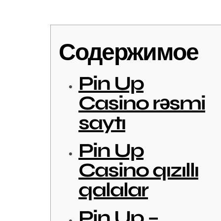
Содержимое
Pin Up
Casino rəsmi
saytı
Pin Up
Casino qızıllı
qalalar
Pin Up –