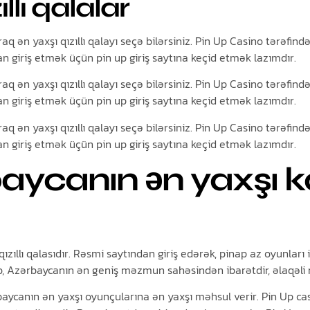
llı qalalar
 ən yaxşı qızıllı qalayı seçə bilərsiniz. Pin Up Casino tərəfində
n giriş etmək üçün pin up giriş saytına keçid etmək lazımdır.
 ən yaxşı qızıllı qalayı seçə bilərsiniz. Pin Up Casino tərəfində
n giriş etmək üçün pin up giriş saytına keçid etmək lazımdır.
 ən yaxşı qızıllı qalayı seçə bilərsiniz. Pin Up Casino tərəfində
n giriş etmək üçün pin up giriş saytına keçid etmək lazımdır.
baycanın ən yaxşı 
ıllı qalasıdır. Rəsmi saytından giriş edərək, pinap az oyunları i
o, Azərbaycanın ən geniş məzmun sahəsindən ibarətdir, əlaqəli 
rbaycanın ən yaxşı oyunçularına ən yaxşı məhsul verir. Pin Up