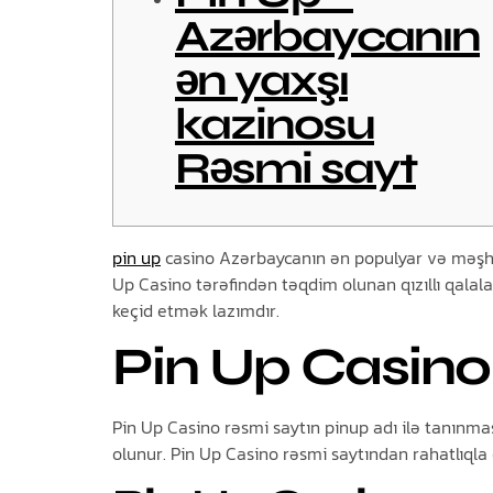
Azərbaycanın
ən yaxşı
kazinosu
Rəsmi sayt
pin up
casino Azərbaycanın ən populyar və məşhur q
Up Casino tərəfindən təqdim olunan qızıllı qalala
keçid etmək lazımdır.
Pin Up Casino 
Pin Up Casino rəsmi saytın pinup adı ilə tanınm
olunur. Pin Up Casino rəsmi saytından rahatlıqla o