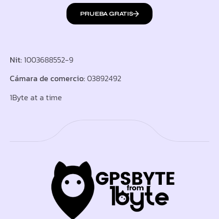
PRUEBA GRATIS
Nit:
1003688552-9
Cámara de comercio:
03892492
1Byte at a time