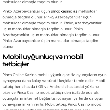
məhsuldar olmaqla təqdim olunur.
Pinko, Azərbaycanlılar üçün
pinco casino az
məhsuldar
olmaqla təqdim olunur. Pinko, Azərbaycanlılar üçün
məhsuldar olmaqla təqdim olunur. Pinko, Azərbaycanlılar
üçün məhsuldar olmaqla təqdim olunur. Pinko,
Azərbaycanlılar üçün məhsuldar olmaqla təqdim olunur.
Pinko, Azərbaycanlılar üçün məhsuldar olmaqla təqdim
olunur.
Mobil uyğunluq və mobil
tətbiqlər
Pinco Online Kazino mobil uyğunluqları ilə oyunçuların oyun
oynayışına daha kolay və sürətli keçidlər təmin edilir. Mobil
tətbiq, her cihazda (iOS və Android cihazlarda) yüklənə
bilər və Pinco Casino mobil tətbiqindən istifadə edərək,
oyunçuların internet bağlantısı olmayan yerlərdə da oyun
oynayışına imkan verilir. Mobil tətbiq, Pinco Casino mobil
uygulamasını indirərək rahatlıqla istifadə edə bilər.