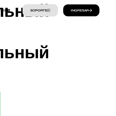
альный
IOS
SOPORTE
INGRESAR
альный