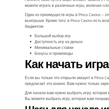
можете играть в различные игры, включая сло
Один из преимуществ игры в Pinco Casino – эт
выигрыши. Кроме того, в Pinco Casino есть в
бюджетом.
Большой выбор игр
Доступность игр на деньги
Минимальные ставки
Бонусы и промокоды
Как начать игр
Если вы только что открыли аккаунт в Pinco C
предлагает это казино. Вам нужно только заре
Для начала вам нужно выбрать игру, которая 
Вы можете выбрать игру, которая вам понрави