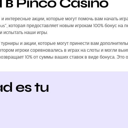
и в Pinco Casino
и интересные акции, которые могут помочь вам начать играт
s”, которая предоставляет новым игрокам 100% бонус на п
 и испытать наши игры.
ет турниры и акции, которые могут принести вам дополните
котором игроки соревновались в играх на слоты и могли вы
возвращает 10% от суммы ваших ставок в виде бонуса. Это о
ad es tu