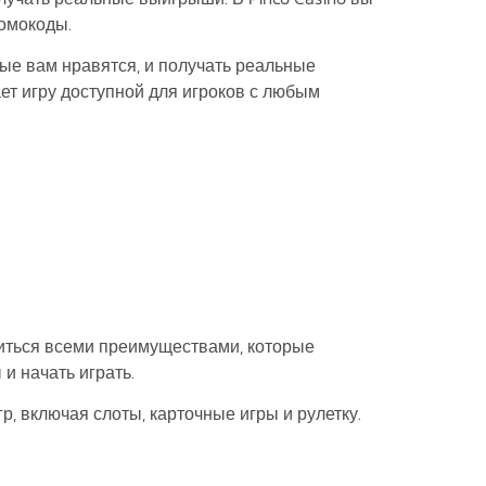
ромокоды.
орые вам нравятся, и получать реальные
ает игру доступной для игроков с любым
адиться всеми преимуществами, которые
и начать играть.
р, включая слоты, карточные игры и рулетку.