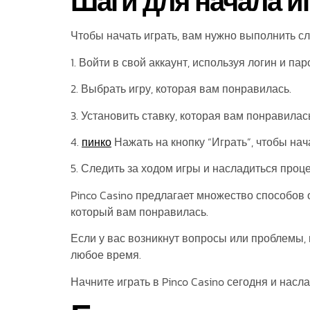
Шаги для начала и
Чтобы начать играть, вам нужно выполнить с
1. Войти в свой аккаунт, используя логин и пар
2. Выбрать игру, которая вам понравилась.
3. Установить ставку, которая вам понравилас
4.
пинко
Нажать на кнопку “Играть”, чтобы нача
5. Следить за ходом игры и насладиться проц
Pinco Casino предлагает множество способов 
который вам понравилась.
Если у вас возникнут вопросы или проблемы, 
любое время.
Начните играть в Pinco Casino сегодня и нас