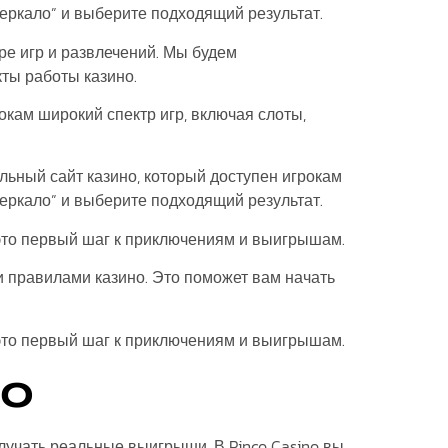
 зеркало” и выберите подходящий результат.
ре игр и развлечений. Мы будем
кты работы казино.
рокам широкий спектр игр, включая слоты,
альный сайт казино, который доступен игрокам
 зеркало” и выберите подходящий результат.
– это первый шаг к приключениям и выигрышам.
и правилами казино. Это поможет вам начать
– это первый шаг к приключениям и выигрышам.
no
олучать реальные выигрыши. В Pinco Casino вы