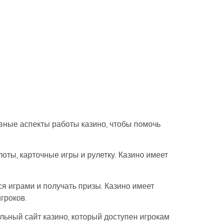
овные аспекты работы казино, чтобы помочь
лоты, карточные игры и рулетку. Казино имеет
ся играми и получать призы. Казино имеет
гроков.
альный сайт казино, который доступен игрокам