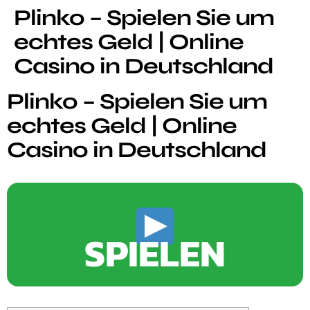
Plinko – Spielen Sie um
echtes Geld | Online
Casino in Deutschland
Plinko – Spielen Sie um
echtes Geld | Online
Casino in Deutschland
SPIELEN