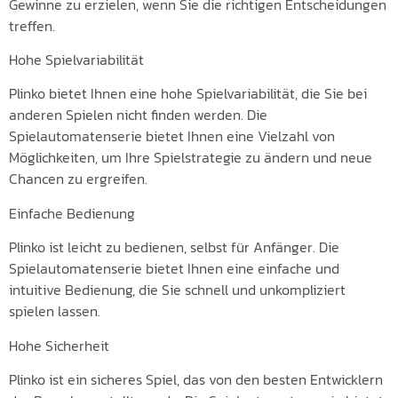
Gewinne zu erzielen, wenn Sie die richtigen Entscheidungen
treffen.
Hohe Spielvariabilität
Plinko bietet Ihnen eine hohe Spielvariabilität, die Sie bei
anderen Spielen nicht finden werden. Die
Spielautomatenserie bietet Ihnen eine Vielzahl von
Möglichkeiten, um Ihre Spielstrategie zu ändern und neue
Chancen zu ergreifen.
Einfache Bedienung
Plinko ist leicht zu bedienen, selbst für Anfänger. Die
Spielautomatenserie bietet Ihnen eine einfache und
intuitive Bedienung, die Sie schnell und unkompliziert
spielen lassen.
Hohe Sicherheit
Plinko ist ein sicheres Spiel, das von den besten Entwicklern