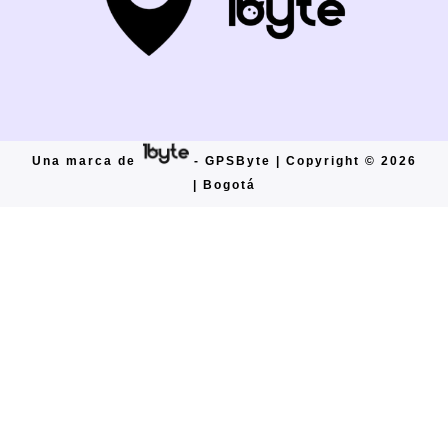
Una marca de
- GPSByte | Copyright © 2026
| Bogotá