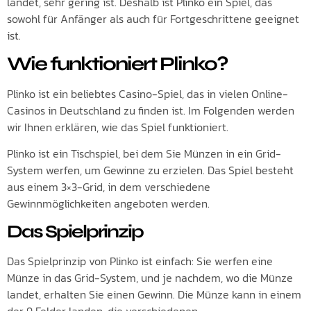
landet, sehr gering ist. Deshalb ist Plinko ein Spiel, das
sowohl für Anfänger als auch für Fortgeschrittene geeignet
ist.
Wie funktioniert Plinko?
Plinko ist ein beliebtes Casino-Spiel, das in vielen Online-
Casinos in Deutschland zu finden ist. Im Folgenden werden
wir Ihnen erklären, wie das Spiel funktioniert.
Plinko ist ein Tischspiel, bei dem Sie Münzen in ein Grid-
System werfen, um Gewinne zu erzielen. Das Spiel besteht
aus einem 3×3-Grid, in dem verschiedene
Gewinnmöglichkeiten angeboten werden.
Das Spielprinzip
Das Spielprinzip von Plinko ist einfach: Sie werfen eine
Münze in das Grid-System, und je nachdem, wo die Münze
landet, erhalten Sie einen Gewinn. Die Münze kann in einem
der 9 Felder landen, die verschiedenen