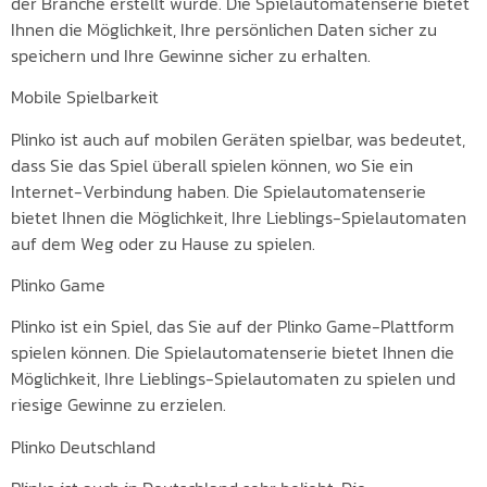
der Branche erstellt wurde. Die Spielautomatenserie bietet
Ihnen die Möglichkeit, Ihre persönlichen Daten sicher zu
speichern und Ihre Gewinne sicher zu erhalten.
Mobile Spielbarkeit
Plinko ist auch auf mobilen Geräten spielbar, was bedeutet,
dass Sie das Spiel überall spielen können, wo Sie ein
Internet-Verbindung haben. Die Spielautomatenserie
bietet Ihnen die Möglichkeit, Ihre Lieblings-Spielautomaten
auf dem Weg oder zu Hause zu spielen.
Plinko Game
Plinko ist ein Spiel, das Sie auf der Plinko Game-Plattform
spielen können. Die Spielautomatenserie bietet Ihnen die
Möglichkeit, Ihre Lieblings-Spielautomaten zu spielen und
riesige Gewinne zu erzielen.
Plinko Deutschland