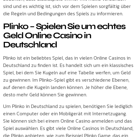
sind und es wichtig ist, sich vor dem Spielen sorgfältig über
die Regeln und Bedingungen des Spiels zu informieren.
Plinko – Spielen Sie um echtes
Geld Online Casino in
Deutschland
Plinko ist ein beliebtes Spiel, das in vielen Online Casinos in
Deutschland zu finden ist. Es handelt sich um ein klassisches
Spiel, bei dem Sie Kugeln auf eine Tabelle werfen, um Geld
zu gewinnen. Im Plinko-Spiel gibt es verschiedene Ebenen,
auf denen die Kugeln landen können. Je höher die Ebene,
desto mehr Geld können Sie gewinnen.
Um Plinko in Deutschland zu spielen, benötigen Sie lediglich
einen Computer oder ein Mobilgerät mit Internetzugang.
Sie können sich bei einem Online Casino anmelden und das
Spiel auswählen. Es gibt viele Online Casinos in Deutschland,
die Plinko anbieten, wie zum Beispiel Plinko Game, das ein