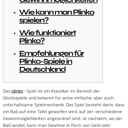
Wie kann man Plinko
spielen?
Wie funktioniert
Plinko?
Empfehlungen für
Plinko-Spiele in
Deutschland
Das
plinko
-Spiel ist ein Klassiker im Bereich der
Glücksspiele und bekannt für seine einfache, aber auch
unterhaltsame Spielmechanik. Das Spiel besteht darin, dass
ein Ball auf eine Tafel geworfen wird, auf der verschiedene
Gewinnmöglichkeiten angeordnet sind. Je nachdem, wo der
Ball landet, kann man Gewinne in Form von Geld oder