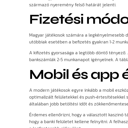
származó nyeremény felső határát jelenti.
Fizetési módo
Magyar játékosok számára a legkényelmesebb depos
utóbbiak esetében a befizetés gyakran 1‑2 munka
A kifizetés gyorsasága a legtöbb döntő tényező.
bankszámlák 2‑5 munkanapot igényelnek. A táblá
Mobil és app 
A modern játékosok egyre inkább a mobil eszközö
optimalizált felületekkel és push‑értesítésekkel
általában jobb betöltési időt és zökkenőmentese
Érdemes ellenőrizni, hogy a választott kaszinó tá
hogy a banki felületet kellene felnyitni. A felh