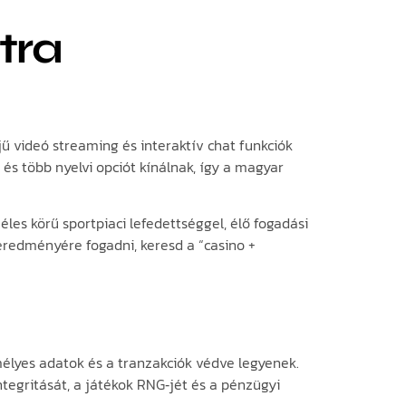
tra
ejű videó streaming és interaktív chat funkciók
és több nyelvi opciót kínálnak, így a magyar
les körű sportpiaci lefedettséggel, élő fogadási
eredményére fogadni, keresd a “casino +
emélyes adatok és a tranzakciók védve legyenek.
ntegritását, a játékok RNG‑jét és a pénzügyi