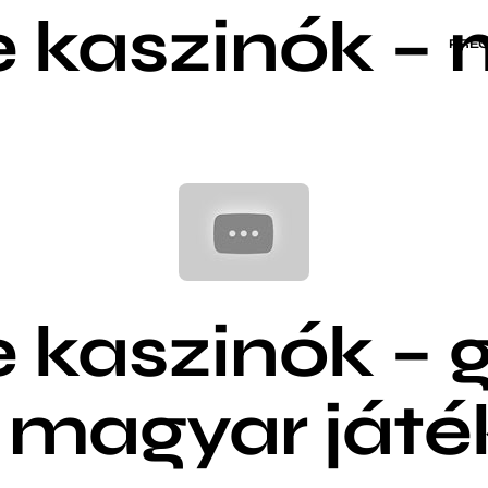
 kaszinók – m
PREC
 kaszinók – 
 magyar ját