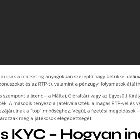
nem csak a marketing anyagokban szereplő nagy betűkkel defini
 bónuszokat és az RTP‑t), valamint a pénzügyi folyamatok átlát
szempont a licenc – a Máltai, Gibraltári vagy az Egyesült Királ
ték. A második tényező a játékválaszték: a magas RTP‑vel és vál
zájárulnak a “top” minőséghez. Végül, a fizetési megoldások –
tározzák meg a játékosok elégedettségét.
és KYC – Hogyan in