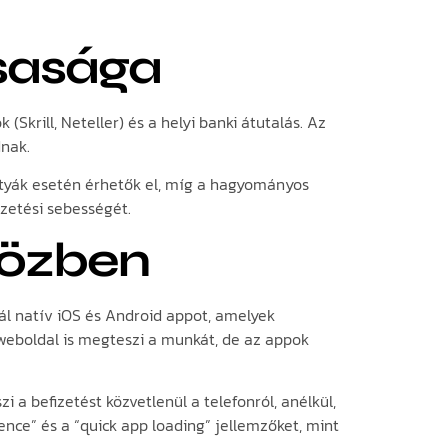
rsasága
krill, Neteller) és a helyi banki átutalás. Az
dnak.
ártyák esetén érhetők el, míg a hagyományos
zetési sebességét.
közben
ál natív iOS és Android appot, amelyek
e weboldal is megteszi a munkát, de az appok
 a befizetést közvetlenül a telefonról, anélkül,
ence” és a “quick app loading” jellemzőket, mint