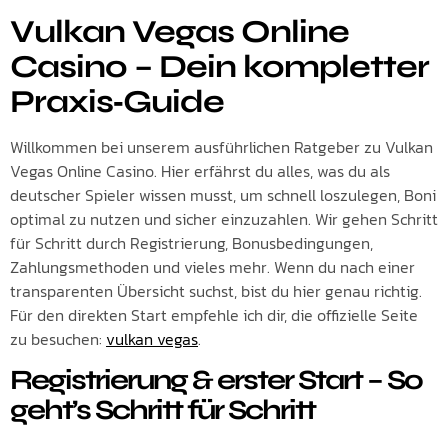
Vulkan Vegas Online
Casino – Dein kompletter
Praxis‑Guide
Willkommen bei unserem ausführlichen Ratgeber zu Vulkan
Vegas Online Casino. Hier erfährst du alles, was du als
deutscher Spieler wissen musst, um schnell loszulegen, Boni
optimal zu nutzen und sicher einzuzahlen. Wir gehen Schritt
für Schritt durch Registrierung, Bonusbedingungen,
Zahlungsmethoden und vieles mehr. Wenn du nach einer
transparenten Übersicht suchst, bist du hier genau richtig.
Für den direkten Start empfehle ich dir, die offizielle Seite
zu besuchen:
vulkan vegas
.
Registrierung & erster Start – So
geht’s Schritt für Schritt