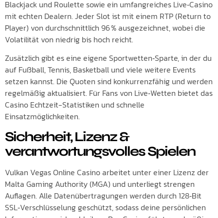
Blackjack und Roulette sowie ein umfangreiches Live‑Casino
mit echten Dealern. Jeder Slot ist mit einem RTP (Return to
Player) von durchschnittlich 96 % ausgezeichnet, wobei die
Volatilität von niedrig bis hoch reicht.
Zusätzlich gibt es eine eigene Sportwetten‑Sparte, in der du
auf Fußball, Tennis, Basketball und viele weitere Events
setzen kannst. Die Quoten sind konkurrenzfähig und werden
regelmäßig aktualisiert. Für Fans von Live‑Wetten bietet das
Casino Echtzeit-Statistiken und schnelle
Einsatzmöglichkeiten.
Sicherheit, Lizenz &
verantwortungsvolles Spielen
Vulkan Vegas Online Casino arbeitet unter einer Lizenz der
Malta Gaming Authority (MGA) und unterliegt strengen
Auflagen. Alle Datenübertragungen werden durch 128‑Bit
SSL‑Verschlüsselung geschützt, sodass deine persönlichen