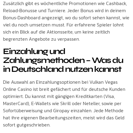
Zusätzlich gibt es wöchentliche Promotionen wie Cashback,
Reload‑Bonusse und Turniere. Jeder Bonus wird in deinem
Bonus‑Dashboard angezeigt, wo du sofort sehen kannst, wie
viel du noch umsetzen musst. Für erfahrene Spieler lohnt
sich ein Blick auf die Aktionsseite, um keine zeitlich
begrenzten Angebote zu verpassen.
Einzahlung und
Zahlungsmethoden – Was du
in Deutschland nutzen kannst
Die Auswahl an Einzahlungsoptionen bei Vulkan Vegas
Online Casino ist breit gefächert und für deutsche Kunden
optimiert. Du kannst mit gängigen Kreditkarten (Visa,
MasterCard), E‑Wallets wie Skrill oder Neteller, sowie per
Sofortüberweisung und Giropay einzahlen. Jede Methode
hat ihre eigenen Bearbeitungszeiten, meist wird das Geld
sofort gutgeschrieben.