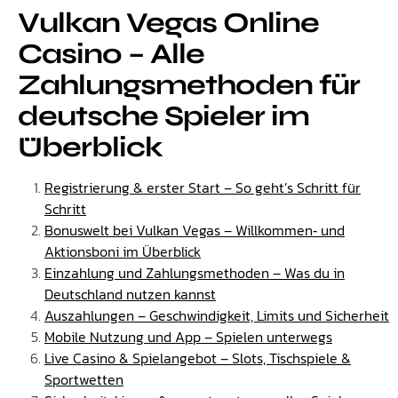
Vulkan Vegas Online
Casino – Alle
Zahlungsmethoden für
deutsche Spieler im
Überblick
Registrierung & erster Start – So geht’s Schritt für
Schritt
Bonuswelt bei Vulkan Vegas – Willkommen‑ und
Aktionsboni im Überblick
Einzahlung und Zahlungsmethoden – Was du in
Deutschland nutzen kannst
Auszahlungen – Geschwindigkeit, Limits und Sicherheit
Mobile Nutzung und App – Spielen unterwegs
Live Casino & Spielangebot – Slots, Tischspiele &
Sportwetten