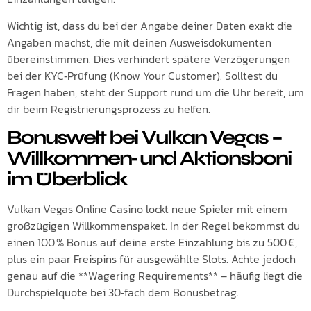
Wichtig ist, dass du bei der Angabe deiner Daten exakt die
Angaben machst, die mit deinen Ausweisdokumenten
übereinstimmen. Dies verhindert spätere Verzögerungen
bei der KYC‑Prüfung (Know Your Customer). Solltest du
Fragen haben, steht der Support rund um die Uhr bereit, um
dir beim Registrierungsprozess zu helfen.
Bonuswelt bei Vulkan Vegas –
Willkommen‑ und Aktionsboni
im Überblick
Vulkan Vegas Online Casino lockt neue Spieler mit einem
großzügigen Willkommenspaket. In der Regel bekommst du
einen 100 % Bonus auf deine erste Einzahlung bis zu 500 €,
plus ein paar Freispins für ausgewählte Slots. Achte jedoch
genau auf die **Wagering Requirements** – häufig liegt die
Durchspielquote bei 30‑fach dem Bonusbetrag.