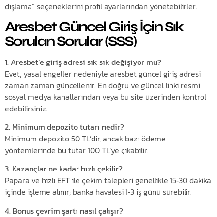
dışlama” seçeneklerini profil ayarlarından yönetebilirler.
Aresbet Güncel Giriş İçin Sık
Sorulan Sorular (SSS)
1. Aresbet’e giriş adresi sık sık değişiyor mu?
Evet, yasal engeller nedeniyle aresbet güncel giriş adresi
zaman zaman güncellenir. En doğru ve güncel linki resmi
sosyal medya kanallarından veya bu site üzerinden kontrol
edebilirsiniz.
2. Minimum depozito tutarı nedir?
Minimum depozito 50 TL’dir, ancak bazı ödeme
yöntemlerinde bu tutar 100 TL’ye çıkabilir.
3. Kazançlar ne kadar hızlı çekilir?
Papara ve hızlı EFT ile çekim talepleri genellikle 15‑30 dakika
içinde işleme alınır; banka havalesi 1‑3 iş günü sürebilir.
4. Bonus çevrim şartı nasıl çalışır?