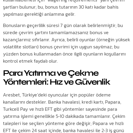
şartları bulunur; bu, bonus tutarının 30 katı kadar bahis
yapılması gerektiği anlamına gelir.
Bonusların geçerlilik süresi 7 gün olarak belirlenmiştir; bu
sürede çevrim şartını tamamlamazsanız bonus ve
kazançlarınız sıfırlanır. Ayrıca, belirli oyunlar (örneğin yüksek
volatilite slotları) bonus çevrimi için uygun sayılmaz; bu
yüzden bonus kullanmadan önce ilgili oyunların koşullarını
kontrol etmek faydalı olur.
Para Yatırma ve Çekme
Yöntemleri: Hız ve Güvenlik
Aresbet, Türkiye’deki oyuncular için popüler ödeme
kanallarını destekler. Banka havalesi, kredi kartı, Papara,
Turkcell Pay ve hızlı EFT gibi yöntemler sayesinde para
yatırma işlemi genellikle 5‑10 dakikada tamamlanır. Çekim
talepleri ise seçilen yönteme göre değişir; Papara ve hızlı
EFT ile çekim 24 saat içinde, banka havalesi ile 2‑3 iş günü