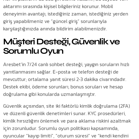
aktarımı sırasında kişisel bilgileriniz korunur. Mobil
deneyimin avantajı, istediğiniz zaman, istediğiniz yerden
giriş yapabilmeniz ve “güncel giriş” sorunlarıyla
karşılaştığınızda anında bildirim alabilmenizdir.
Müşteri Desteği, Güvenlik ve
Sorumlu Oyun
Aresbet’in 7/24 canlı sohbet desteği, yaygın soruların hızlı
yanıtlanmasını sağlar. E-posta ve telefon desteği de
mevcuttur; ortalama yanıt süresi 2‑3 dakika civarındadır.
Destek ekibi, ödeme sorunları, bonus soruları ve hesap
doğrulama gibi konularda uzmanlaşmıştır.
Güvenlik açısından, site iki faktörlü kimlik doğrulama (2FA)
ve düzenli güvenlik denetimleri sunar. KYC prosedürleri,
kimlik hırsızlığını önlemek ve para aklama riskini azaltmak
için zorunludur. Sorumlu oyun politikası kapsamında,
oyuncular “kayıp limiti”, “oturum süresi” ve “kendi kendini