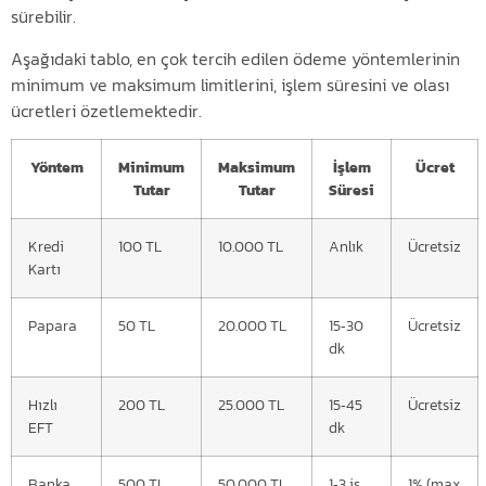
sürebilir.
Aşağıdaki tablo, en çok tercih edilen ödeme yöntemlerinin
minimum ve maksimum limitlerini, işlem süresini ve olası
ücretleri özetlemektedir.
Yöntem
Minimum
Maksimum
İşlem
Ücret
Tutar
Tutar
Süresi
Kredi
100 TL
10.000 TL
Anlık
Ücretsiz
Kartı
Papara
50 TL
20.000 TL
15‑30
Ücretsiz
dk
Hızlı
200 TL
25.000 TL
15‑45
Ücretsiz
EFT
dk
Banka
500 TL
50.000 TL
1‑3 iş
1% (max