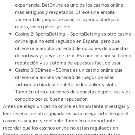
experiencia, BetOnline es uno de los casinos online
más antiguos y respetados. Ofrece una amplia
variedad de juegos de azar, incluyendo blackjack,
ruleta, video póker y slots.
Casino 2: SportsBetting – SportsBetting es otro casino
online que no está regulado en España, pero que
ofrece una amplia variedad de opciones de apuestas
deportivas y juegos de azar. Es conocido por su buena
reputación y su sistema de apuestas fácil de usar.
Casino 3: 5Dimes – 5Dimes es un casino online que
ofrece una amplia variedad de juegos de azar,
incluyendo blackjack, ruleta, video póker y slots.
También ofrece opciones de apuestas deportivas y es
conocido por su buena reputación.
Antes de elegir un casino online, es importante investigar y
leer reseñas de otros jugadores para asegurarte de que el
casino es seguro y confiable. También es importante
recordar que los casinos online no están regulados en
España, por lo que es importante ser consciente de los