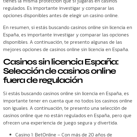
tienes la misma protección que si jugaras en casinos
regulados. Es importante investigar y comparar las
opciones disponibles antes de elegir un casino online.
En resumen, si estás buscando casinos online sin licencia en
España, es importante investigar y comparar las opciones
disponibles. A continuación, te presento algunas de las
mejores opciones de casinos online sin licencia en España.
Casinos sin licencia España:
Selección de casinos online
fuera de regulación
Si estás buscando casinos online sin licencia en España, es
importante tener en cuenta que no todos los casinos online
son iguales. A continuación, te presento una selección de
casinos online que no están regulados en España, pero que
ofrecen una experiencia de juego segura y divertida.
Casino 1: BetOnline – Con más de 20 años de