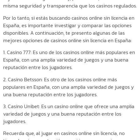
misma seguridad y transparencia que los casinos regulados.
Por lo tanto, si estás buscando casinos online sin licencia en
España, es importante investigar y comparar las opciones
disponibles. A continuación, te presento algunas de las
mejores opciones de casinos online sin licencia en España:
1. Casino 777: Es uno de los casinos online más populares en
España, con una amplia variedad de juegos y una buena
reputación entre los jugadores.
2. Casino Betsson: Es otro de los casinos online más
populares en España, con una amplia variedad de juegos y
una buena reputación entre los jugadores.
3. Casino Unibet: Es un casino online que ofrece una amplia
variedad de juegos y una buena reputación entre los
jugadores.
Recuerda que, al jugar en casinos online sin licencia, no