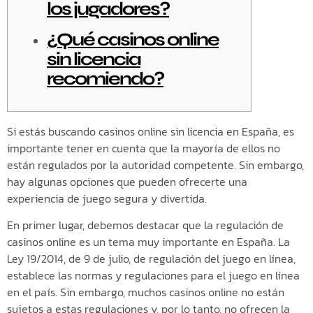
los jugadores?
¿Qué casinos online
sin licencia
recomiendo?
Si estás buscando casinos online sin licencia en España, es
importante tener en cuenta que la mayoría de ellos no
están regulados por la autoridad competente. Sin embargo,
hay algunas opciones que pueden ofrecerte una
experiencia de juego segura y divertida.
En primer lugar, debemos destacar que la regulación de
casinos online es un tema muy importante en España. La
Ley 19/2014, de 9 de julio, de regulación del juego en línea,
establece las normas y regulaciones para el juego en línea
en el país. Sin embargo, muchos casinos online no están
sujetos a estas regulaciones y, por lo tanto, no ofrecen la