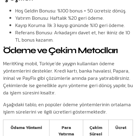
Hoş Geldin Bonusu: %100 bonus + 50 ücretsiz dönüş.
Yatırım Bonusu: Haftalık %20 geri ödeme.
Kayıp Koruma: İlk 3 kayıp gününde %10 geri ödeme.
Referans Bonusu: Arkadaşını davet et, her ikiniz de 10
TL bonus kazanın.
Ödeme ve Çekim Metodları
MeritKing mobil, Türkiye’de yaygın kullanılan ödeme
yöntemlerini destekler. Kredi kartı, banka havalesi, Papara,
ininal ve PayFix gibi çözümlerle anında para yatırabilirsiniz.
Çekimlerde ise genellikle aynı yönteme geri dönüş yapılır, bu
da işlem süresini kısaltır.
Aşağıdaki tablo, en popüler ödeme yöntemlerinin ortalama
işlem sürelerini ve ilgili ücretleri göstermektedir.
Ödeme Yöntemi
Para
Çekim
Ücret
Yatırma
Süresi