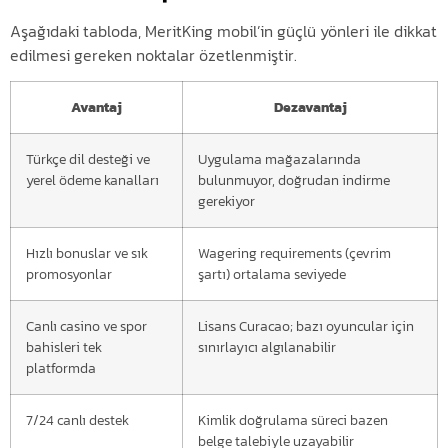
Aşağıdaki tabloda, MeritKing mobil’in güçlü yönleri ile dikkat
edilmesi gereken noktalar özetlenmiştir.
Avantaj
Dezavantaj
Türkçe dil desteği ve
Uygulama mağazalarında
yerel ödeme kanalları
bulunmuyor, doğrudan indirme
gerekiyor
Hızlı bonuslar ve sık
Wagering requirements (çevrim
promosyonlar
şartı) ortalama seviyede
Canlı casino ve spor
Lisans Curacao; bazı oyuncular için
bahisleri tek
sınırlayıcı algılanabilir
platformda
7/24 canlı destek
Kimlik doğrulama süreci bazen
belge talebiyle uzayabilir