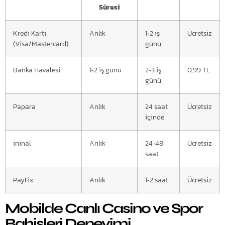
Süresi
Kredi Kartı
Anlık
1‑2 iş
Ücretsiz
(Visa/Mastercard)
günü
Banka Havalesi
1‑2 iş günü
2‑3 iş
0,99 TL
günü
Papara
Anlık
24 saat
Ücretsiz
içinde
ininal
Anlık
24‑48
Ücretsiz
saat
PayFix
Anlık
1‑2 saat
Ücretsiz
Mobilde Canlı Casino ve Spor
Bahisleri Deneyimi