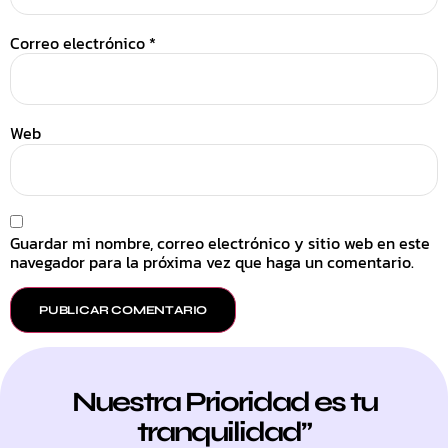
Correo electrónico
*
Web
Guardar mi nombre, correo electrónico y sitio web en este
navegador para la próxima vez que haga un comentario.
Nuestra Prioridad es tu
tranquilidad”