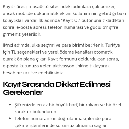
Kayıt süreci, masaüstü sitesindeki adımlara çok benzer,
ancak mobilde dokunmatik ekran kullanımının getirdiği bazı
kolaylıklar vardır. İlk adımda “Kayıt Ol” butonuna tıkladıktan
sonra, e‑posta adresi, telefon numarası ve güçlü bir şifre
girmeniz yeterlidir.
İkinci adımda, ülke seçimi ve para birimi belirlenir. Türkiye
için TL seçenekleri ve yerel ödeme kanalları otomatik
olarak ön plana çıkar. Kayıt formunu doldurduktan sonra,
e‑posta kutunuza gelen aktivasyon linkine tıklayarak
hesabınızı aktive edebilirsiniz.
Kayıt Sırasında Dikkat Edilmesi
Gerekenler
Şifrenizde en az bir büyük harf, bir rakam ve bir özel
karakter bulundurun.
Telefon numaranızın doğrulanması, ileride para
çekme işlemlerinde sorunsuz olmanızı sağlar.